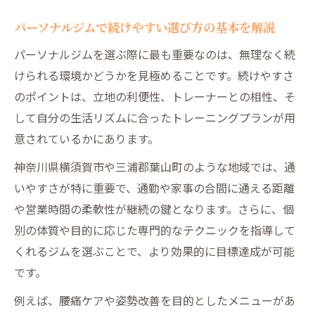
パーソナルジム通いを習慣化する秘訣を紹
パーソナルジムで続けやすい選び方の基本を解説
介
パーソナルジムを選ぶ際に最も重要なのは、無理なく続
柔軟な通い方で体質に合うトレーニングを提案
けられる環境かどうかを見極めることです。続けやすさ
パーソナルジムの予約制活用で無理のない
のポイントは、立地の利便性、トレーナーとの相性、そ
通い方
して自分の生活リズムに合ったトレーニングプランが用
葉山24ジムの柔軟な利用方法をチェックし
意されているかにあります。
よう
神奈川県横須賀市や三浦郡葉山町のような地域では、通
生活リズムに合わせたトレーニング提案の
いやすさが特に重要で、通勤や家事の合間に通える距離
ポイント
や営業時間の柔軟性が継続の鍵となります。さらに、個
逗子トレーニングジムの多様なプランを比
別の体質や目的に応じた専門的なテクニックを指導して
較解説
くれるジムを選ぶことで、より効果的に目標達成が可能
パーソナルジムで選べる通い方とその利点
です。
を紹介
例えば、腰痛ケアや姿勢改善を目的としたメニューがあ
姿勢改善も叶えるパーソナルジムの専門技術