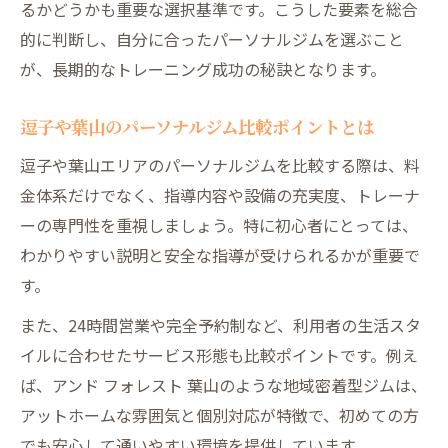
るかどうかも重要な選択基準です。こうした要素を総合
パーソナルジムで姿勢改善を実現する指導
的に判断し、自分に合ったパーソナルジムを選ぶこと
法とは
が、長期的なトレーニング成功の秘訣となります。
葉山スポーツクラブの専門テクニックを徹
底比較
逗子や葉山のパーソナルジム比較ポイントとは
体の悩み別パーソナルジムの姿勢改善サポ
逗子や葉山エリアのパーソナルジムを比較する際は、料
ート
金体系だけでなく、指導内容や設備の充実度、トレーナ
逗子や葉山のトレーニングジムの技術を解
ーの専門性を重視しましょう。特に初心者にとっては、
説
わかりやすい説明と安全な指導が受けられるかが重要で
専門トレーナーが指導する姿勢改善の流れ
す。
生活リズムに合うジムを見つける大切な視点
また、24時間営業や完全予約制など、利用者の生活スタ
パーソナルジム選びで生活リズムの最適化
イルに合わせたサービス形態も比較ポイントです。例え
を目指す
ば、アンド フォレスト 葉山のような地域密着型ジムは、
横須賀トレーニングジムの営業時間と活用
アットホームな雰囲気と個別対応が特徴で、初めての方
法
でも安心して通いやすい環境を提供しています。