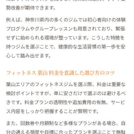
勢改善が期待できます。
効果を実感できる長期的パーソナルトレー
ニング術
例えば、神奈川県内の多くのジムでは初心者向けの体験
体の悩みに向き合う最新トレーニング活用法
プログラムやグループレッスンも用意されており、緊張
せずに始められる環境が整っています。こうした特徴を
パーソナルジムの最新トレーニングで悩み
持つジムを選ぶことで、健康的な生活習慣の第一歩を安
を解決
心して踏み出せます。
肩こりや腰痛に効くパーソナルトレーニン
グ例
フィットネス 葉山 料金を意識した選び方のコツ
葉山フィットネスで話題の新テクニックを
葉山エリアのフィットネスジムを選ぶ際、料金は重要な
紹介
検討ポイントですが、単に安さだけで選ぶのは避けるべ
パーソナルジムが提案する体質改善サポー
きです。料金プランの透明性や追加費用の有無、サービ
ト術
ス内容をしっかり把握することが賢明です。
逗子・葉山で注目の最新トレーニングメニ
また、回数券や月額制など多様なプランがある場合、自
ュー
分の通える頻度や目標に合ったプランを選ぶことで無駄