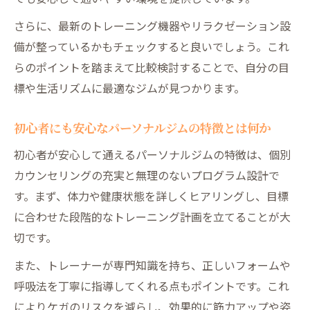
24時間利用可能なパーソナルジムの魅力を
さらに、最新のトレーニング機器やリラクゼーション設
解説
備が整っているかもチェックすると良いでしょう。これ
葉山で忙しい人向けにおすすめの通い方
らのポイントを踏まえて比較検討することで、自分の目
パーソナルジムならではの柔軟な予約制度
標や生活リズムに最適なジムが見つかります。
とは
初心者にも安心なパーソナルジムの特徴とは何か
長く続けやすいパーソナルトレーニングの特徴
パーソナルジムの継続できるサポート体制
初心者が安心して通えるパーソナルジムの特徴は、個別
を解説
カウンセリングの充実と無理のないプログラム設計で
す。まず、体力や健康状態を詳しくヒアリングし、目標
無理なく続けられるパーソナルトレーニン
に合わせた段階的なトレーニング計画を立てることが大
グの秘訣
切です。
パーソナルジムで得られる習慣化のメリッ
トとは
また、トレーナーが専門知識を持ち、正しいフォームや
葉山地域で支持されるパーソナルジムの共
呼吸法を丁寧に指導してくれる点もポイントです。これ
通点
によりケガのリスクを減らし、効果的に筋力アップや姿