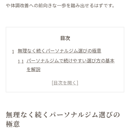
や体調改善への前向きな一歩を踏み出せるはずです。
目次
無理なく続くパーソナルジム選びの極意
パーソナルジムで続けやすい選び方の基本
を解説
逗子や葉山のパーソナルジム比較ポイント
とは
初心者にも安心なパーソナルジムの特徴と
は何か
無理なく続くパーソナルジム選びの
フィットネス 葉山 料金を意識した選び方の
極意
コツ