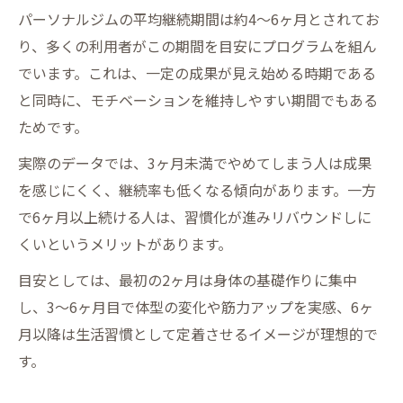
の実感
パーソナルジムの平均継続期間は約4〜6ヶ月とされてお
パーソナルトレーニング週1と費用対効果を
り、多くの利用者がこの期間を目安にプログラムを組ん
比較
でいます。これは、一定の成果が見え始める時期である
やめ時に迷う人が知るべき続け方のポイント
と同時に、モチベーションを維持しやすい期間でもある
パーソナルジム継続か退会か迷う時の判断
ためです。
基準
実際のデータでは、3ヶ月未満でやめてしまう人は成果
やめ時にこそ見直したいパーソナルジム活
を感じにくく、継続率も低くなる傾向があります。一方
用法
で6ヶ月以上続ける人は、習慣化が進みリバウンドしに
パーソナルジム継続で後悔しないポイント
くいというメリットがあります。
解説
目安としては、最初の2ヶ月は身体の基礎作りに集中
パーソナルジムを無理なく続けるためのコ
し、3〜6ヶ月目で体型の変化や筋力アップを実感、6ヶ
ツ
月以降は生活習慣として定着させるイメージが理想的で
パーソナルジム継続には費用と満足度の見
す。
極めを