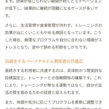
ます。効果が感じられない期間が続くとモチベーション
が低下し、結果的に継続が困難になるケースが多いで
す。
さらに、生活習慣や食事管理が伴わず、トレーニングの
効果が出にくいこともやめる原因となっています。こう
した場合、無理なプログラムや自分に合わない環境がス
トレスとなり、途中で辞める判断をしがちです。
長続きするパーソナルジム利用者の共通点
長続きする利用者に共通するのは、具体的かつ現実的な
目標設定と、トレーナーとの信頼関係の構築です。これ
により、トレーニングが単なる運動ではなく、自分の生
活の質を高めるための投資と捉えられます。
また、体調や気分に応じてプログラムを柔軟に調整でき