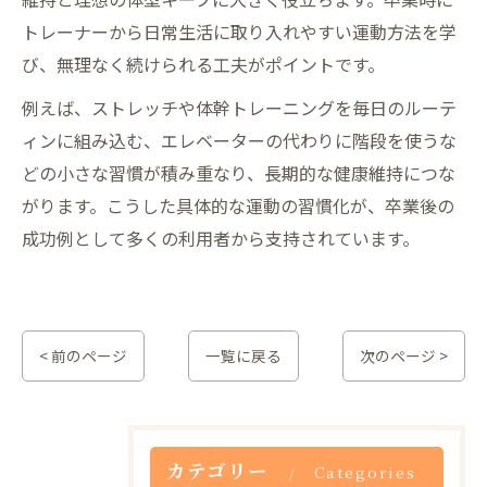
トレーナーから日常生活に取り入れやすい運動方法を学
び、無理なく続けられる工夫がポイントです。
例えば、ストレッチや体幹トレーニングを毎日のルーテ
ィンに組み込む、エレベーターの代わりに階段を使うな
どの小さな習慣が積み重なり、長期的な健康維持につな
がります。こうした具体的な運動の習慣化が、卒業後の
成功例として多くの利用者から支持されています。
< 前のページ
一覧に戻る
次のページ >
カテゴリー
Categories