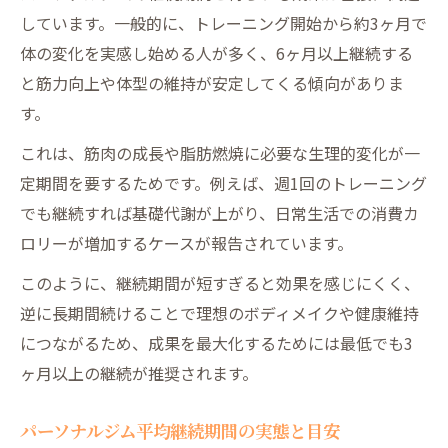
パーソナルジム卒業を決める基準と判断材
しています。一般的に、トレーニング開始から約3ヶ月で
料
体の変化を実感し始める人が多く、6ヶ月以上継続する
続けるかやめるか迷う時のパーソナルジム
と筋力向上や体型の維持が安定してくる傾向がありま
指標
す。
パーソナルジム卒業後の生活を想像して判
これは、筋肉の成長や脂肪燃焼に必要な生理的変化が一
断
定期間を要するためです。例えば、週1回のトレーニング
パーソナルジムやめた後の後悔を防ぐには
でも継続すれば基礎代謝が上がり、日常生活での消費カ
パーソナルジムをやめるべきか悩む時の考
ロリーが増加するケースが報告されています。
え方
このように、継続期間が短すぎると効果を感じにくく、
週1でも成果が出るパーソナルジムの秘密
逆に長期間続けることで理想のボディメイクや健康維持
パーソナルジム週1回の効果を徹底検証
につながるため、成果を最大化するためには最低でも3
パーソナルジム週1継続で得られる変化とは
ヶ月以上の継続が推奨されます。
パーソナルジム週1回でも成果が出る理由
パーソナルジム継続プログラムと週1回利用
パーソナルジム平均継続期間の実態と目安