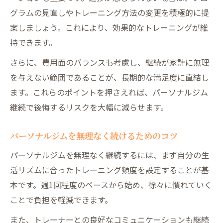
グラムの見直しやトレーニング方法の変更を積極的に提
案しましょう。これにより、効果的なトレーニングが維
持できます。
さらに、費用面のバランスも考慮し、継続が家計に無理
を与えない範囲であることが、長期的な満足度に直結し
ます。これらのポイントを押さえれば、パーソナルジム
継続で後悔するリスクを大幅に減らせます。
パーソナルジムを無理なく続けるためのコツ
パーソナルジムを無理なく継続するには、まず自分の生
活リズムに合ったトレーニング頻度を設定することが基
本です。週1回程度のペースから始め、徐々に慣れていく
ことで負担を軽減できます。
また、トレーナーとの良好なコミュニケーションも継続