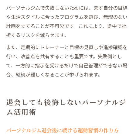
パーソナルジムで失敗しないためには、まず自分の目標
や生活スタイルに合ったプログラムを選び、無理のない
計画を立てることが不可欠です。これにより、途中で挫
折するリスクを減らせます。
また、定期的にトレーナーと目標の見直しや進捗確認を
行い、改善点を共有することも重要です。失敗例とし
て、一方的に指示を受けるだけで自己管理ができない場
合、継続が難しくなることが挙げられます。
退会しても後悔しないパーソナルジ
ム活用術
パーソナルジム退会後に続ける運動習慣の作り方