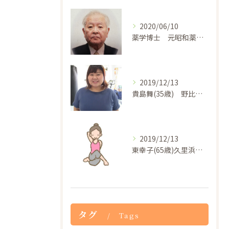
2020/06/10
薬学博士 元昭和薬科大学客員教授 薬局わかば成城社長 磯崎貞夫(浦賀在住)
2019/12/13
貴島舞(35歳) 野比在住
2019/12/13
東幸子(65歳)久里浜在住
タグ
Tags