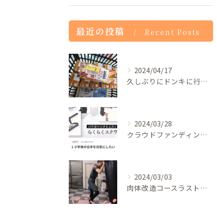
最近の投稿
Recent Posts
2024/04/17
久しぶりにドンキに行ったらザバスのプロテインドリンクが1本5...
2024/03/28
クラウドファンディングの審査が通過したので5月29日から一般...
2024/03/03
肉体改造コースラストの膝蹴り100発！