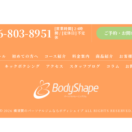
6-803-8951
[営業時間] 24時
ご予約・お問
間 / [定休日] 不定
休
ール
初めての方へ
コース紹介
料金案内
商品紹介
お客
キックボクシング
アクセス
スタッフブログ
コラム
お
© 2026 横須賀のパーソナルジムならボディシェイプ ALL RIGHTS RESERVED